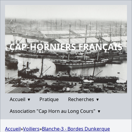
CAP-HORNIERS FRANÇAIS
Accueil
▾
Pratique
Recherches
▾
Association "Cap Horn au Long Cours"
▾
Accueil
»
Voiliers
»
Blanche-3 - Bordes Dunkerque