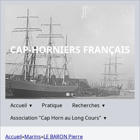
CAP-HORNIERS FRANÇAIS
Accueil
▾
Pratique
Recherches
▾
Association "Cap Horn au Long Cours"
▾
Accueil
»
Marins
»
LE BARON Pierre