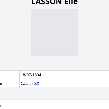
LASSON Élie
18/07/1894
e
Calais (62)
)