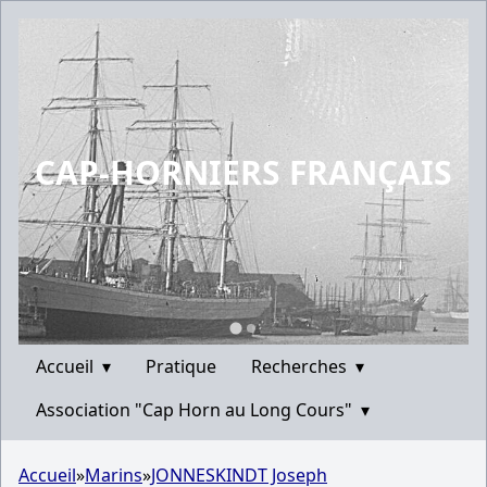
CAP-HORNIERS FRANÇAIS
Accueil
▾
Pratique
Recherches
▾
Association "Cap Horn au Long Cours"
▾
Accueil
»
Marins
»
JONNESKINDT Joseph