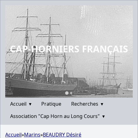
CAP-HORNIERS FRANÇAIS
Accueil
▾
Pratique
Recherches
▾
Association "Cap Horn au Long Cours"
▾
Accueil
»
Marins
»
BEAUDRY Désiré