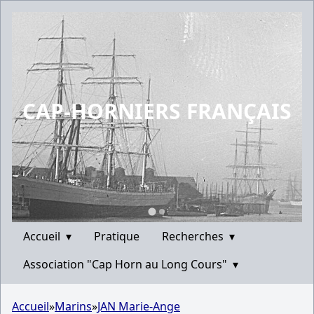
CAP-HORNIERS FRANÇAIS
Accueil
▾
Pratique
Recherches
▾
Association "Cap Horn au Long Cours"
▾
Accueil
»
Marins
»
JAN Marie-Ange