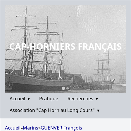
CAP-HORNIERS FRANÇAIS
Accueil
▾
Pratique
Recherches
▾
Association "Cap Horn au Long Cours"
▾
Accueil
»
Marins
»
GUENVER François