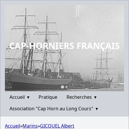
CAP-HORNIERS FRANÇAIS
Accueil
▾
Pratique
Recherches
▾
Association "Cap Horn au Long Cours"
▾
Accueil
»
Marins
»
GICQUEL Albert