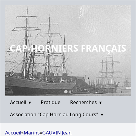
CAP-HORNIERS FRANÇAIS
Accueil
▾
Pratique
Recherches
▾
Association "Cap Horn au Long Cours"
▾
Accueil
»
Marins
»
GAUVIN Jean