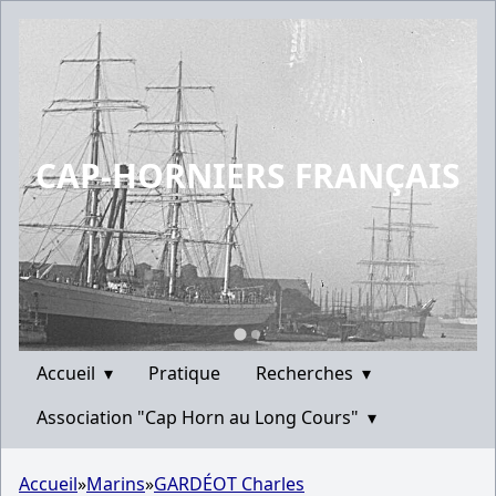
CAP-HORNIERS FRANÇAIS
Accueil
▾
Pratique
Recherches
▾
Association "Cap Horn au Long Cours"
▾
Accueil
»
Marins
»
GARDÉOT Charles