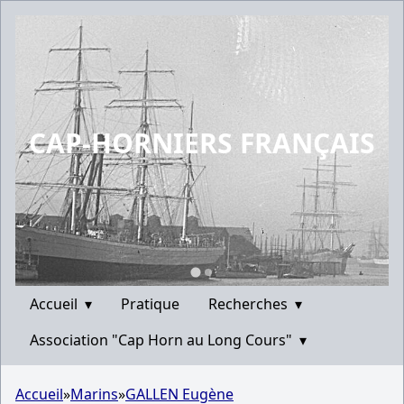
CAP-HORNIERS FRANÇAIS
Accueil
▾
Pratique
Recherches
▾
Association "Cap Horn au Long Cours"
▾
Accueil
»
Marins
»
GALLEN Eugène