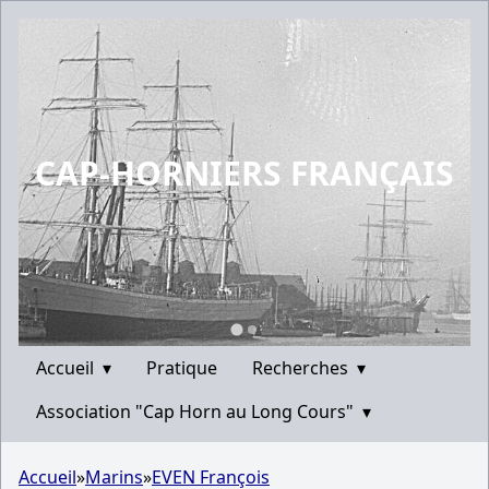
CAP-HORNIERS FRANÇAIS
Accueil
▾
Pratique
Recherches
▾
Association "Cap Horn au Long Cours"
▾
Accueil
»
Marins
»
EVEN François