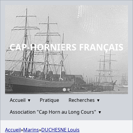
CAP-HORNIERS FRANÇAIS
Accueil
▾
Pratique
Recherches
▾
Association "Cap Horn au Long Cours"
▾
Accueil
»
Marins
»
DUCHESNE Louis