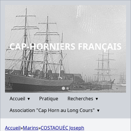
CAP-HORNIERS FRANÇAIS
Accueil
▾
Pratique
Recherches
▾
Association "Cap Horn au Long Cours"
▾
Accueil
»
Marins
»
COSTAOUËC Joseph