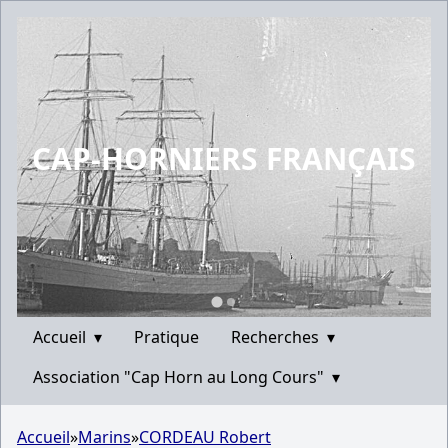
CAP-HORNIERS FRANÇAIS
Accueil
▾
Pratique
Recherches
▾
Association "Cap Horn au Long Cours"
▾
Accueil
»
Marins
»
CORDEAU Robert