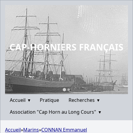
CAP-HORNIERS FRANÇAIS
Accueil
▾
Pratique
Recherches
▾
Association "Cap Horn au Long Cours"
▾
Accueil
»
Marins
»
CONNAN Emmanuel