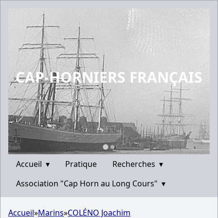
CAP-HORNIERS FRANÇAIS
Accueil
▾
Pratique
Recherches
▾
Association "Cap Horn au Long Cours"
▾
Accueil
»
Marins
»
COLÉNO Joachim