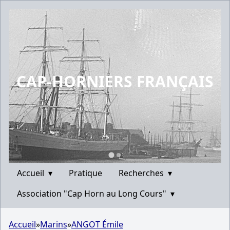
CAP-HORNIERS FRANÇAIS
Accueil
▾
Pratique
Recherches
▾
Association "Cap Horn au Long Cours"
▾
Accueil
»
Marins
»
ANGOT Émile