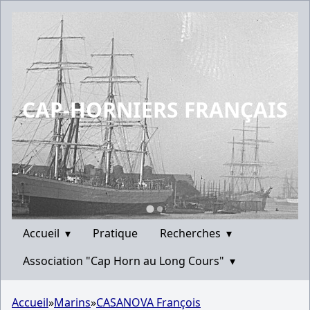
CAP-HORNIERS FRANÇAIS
Accueil
▾
Pratique
Recherches
▾
Association "Cap Horn au Long Cours"
▾
Accueil
»
Marins
»
CASANOVA François