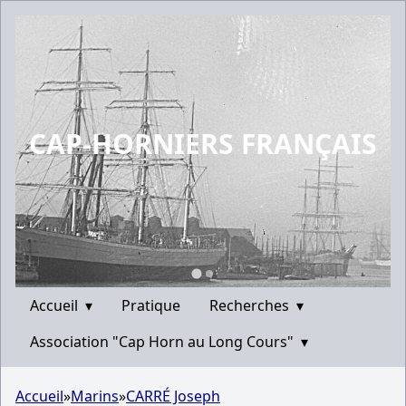
CAP-HORNIERS FRANÇAIS
Accueil
▾
Pratique
Recherches
▾
Association "Cap Horn au Long Cours"
▾
Accueil
»
Marins
»
CARRÉ Joseph