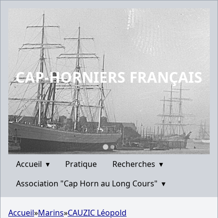
CAP-HORNIERS FRANÇAIS
Accueil
▾
Pratique
Recherches
▾
Association "Cap Horn au Long Cours"
▾
Accueil
»
Marins
»
CAUZIC Léopold