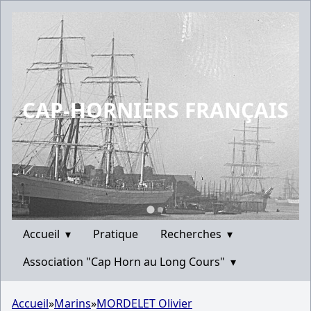
CAP-HORNIERS FRANÇAIS
Accueil
▾
Pratique
Recherches
▾
Association "Cap Horn au Long Cours"
▾
Accueil
»
Marins
»
MORDELET Olivier