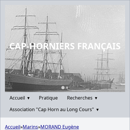
CAP-HORNIERS FRANÇAIS
Accueil
▾
Pratique
Recherches
▾
Association "Cap Horn au Long Cours"
▾
Accueil
»
Marins
»
MORAND Eugène