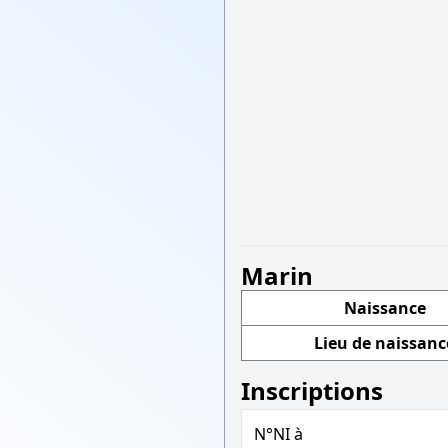
Marin
Naissance
Lieu de naissanc
Inscriptions
N°NI à