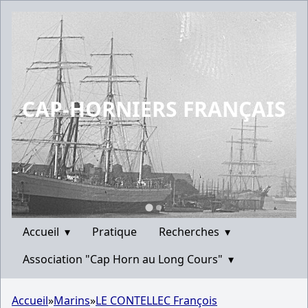
CAP-HORNIERS FRANÇAIS
Accueil
▾
Pratique
Recherches
▾
Association "Cap Horn au Long Cours"
▾
Accueil
»
Marins
»
LE CONTELLEC François