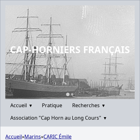
CAP-HORNIERS FRANÇAIS
Accueil
▾
Pratique
Recherches
▾
Association "Cap Horn au Long Cours"
▾
Accueil
»
Marins
»
CARIC Émile