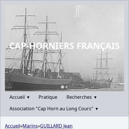
CAP-HORNIERS FRANÇAIS
Accueil
▾
Pratique
Recherches
▾
Association "Cap Horn au Long Cours"
▾
Accueil
»
Marins
»
GUILLARD Jean