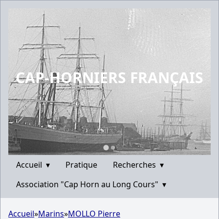
CAP-HORNIERS FRANÇAIS
Accueil
▾
Pratique
Recherches
▾
Association "Cap Horn au Long Cours"
▾
Accueil
»
Marins
»
MOLLO Pierre