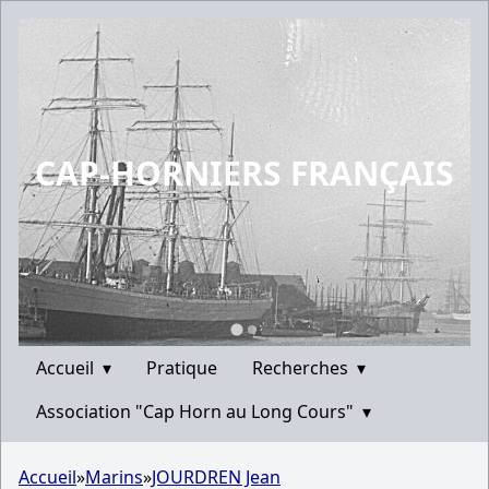
CAP-HORNIERS FRANÇAIS
Accueil
▾
Pratique
Recherches
▾
Association "Cap Horn au Long Cours"
▾
Accueil
»
Marins
»
JOURDREN Jean