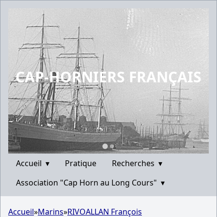
CAP-HORNIERS FRANÇAIS
Accueil
▾
Pratique
Recherches
▾
Association "Cap Horn au Long Cours"
▾
Accueil
»
Marins
»
RIVOALLAN François