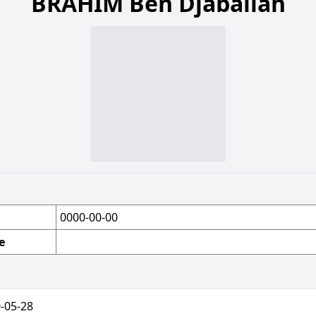
BRAHIM Ben Djaballah
0000-00-00
e
-05-28