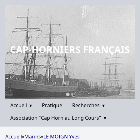
CAP-HORNIERS FRANÇAIS
Accueil
▾
Pratique
Recherches
▾
Association "Cap Horn au Long Cours"
▾
Accueil
»
Marins
»
LE MOIGN Yves