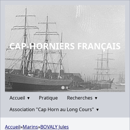
CAP-HORNIERS FRANÇAIS
Accueil
▾
Pratique
Recherches
▾
Association "Cap Horn au Long Cours"
▾
Accueil
»
Marins
»
BOVALY Jules