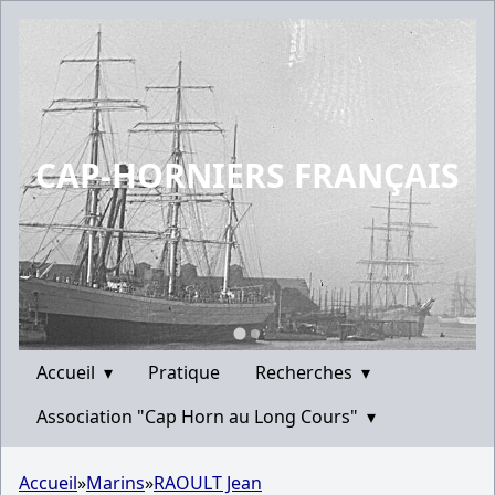
CAP-HORNIERS FRANÇAIS
Accueil
▾
Pratique
Recherches
▾
Association "Cap Horn au Long Cours"
▾
Accueil
»
Marins
»
RAOULT Jean