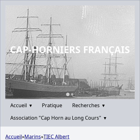
CAP-HORNIERS FRANÇAIS
Accueil
▾
Pratique
Recherches
▾
Association "Cap Horn au Long Cours"
▾
Accueil
»
Marins
»
TIEC Albert