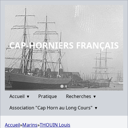
CAP-HORNIERS FRANÇAIS
Accueil
▾
Pratique
Recherches
▾
Association "Cap Horn au Long Cours"
▾
Accueil
»
Marins
»
THOUIN Louis