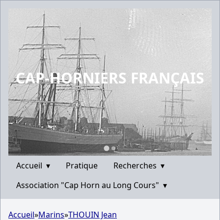
CAP-HORNIERS FRANÇAIS
Accueil
▾
Pratique
Recherches
▾
Association "Cap Horn au Long Cours"
▾
Accueil
»
Marins
»
THOUIN Jean