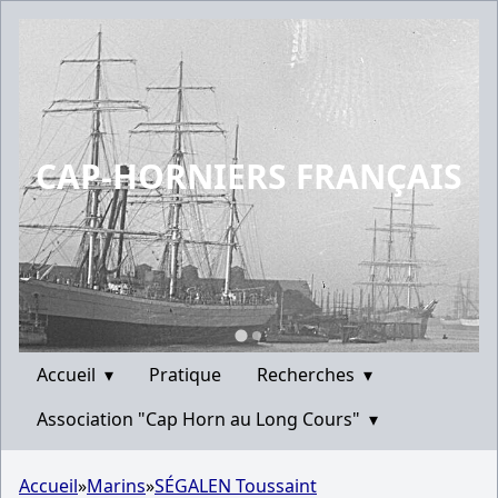
CAP-HORNIERS FRANÇAIS
Accueil
▾
Pratique
Recherches
▾
Association "Cap Horn au Long Cours"
▾
Accueil
»
Marins
»
SÉGALEN Toussaint