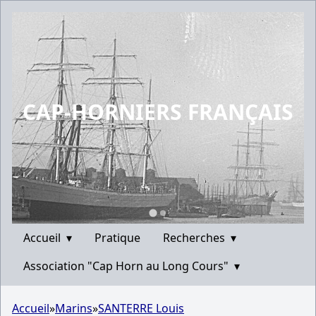
CAP-HORNIERS FRANÇAIS
Accueil
▾
Pratique
Recherches
▾
Association "Cap Horn au Long Cours"
▾
Accueil
»
Marins
»
SANTERRE Louis