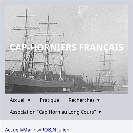
CAP-HORNIERS FRANÇAIS
Accueil
▾
Pratique
Recherches
▾
Association "Cap Horn au Long Cours"
▾
Accueil
»
Marins
»
ROBIN Julien