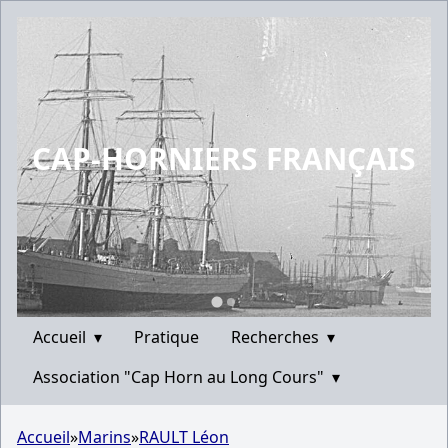
CAP-HORNIERS FRANÇAIS
Accueil
▾
Pratique
Recherches
▾
Association "Cap Horn au Long Cours"
▾
Accueil
»
Marins
»
RAULT Léon