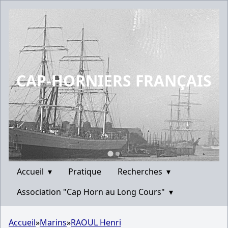
CAP-HORNIERS FRANÇAIS
Accueil
▾
Pratique
Recherches
▾
Association "Cap Horn au Long Cours"
▾
Accueil
»
Marins
»
RAOUL Henri