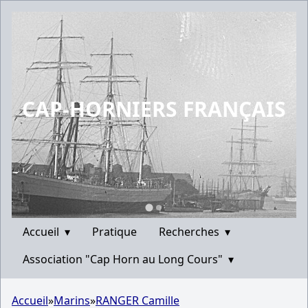
CAP-HORNIERS FRANÇAIS
Accueil
▾
Pratique
Recherches
▾
Association "Cap Horn au Long Cours"
▾
Accueil
»
Marins
»
RANGER Camille