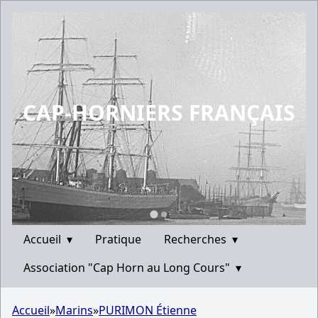
CAP-HORNIERS FRANÇAIS
Accueil
▾
Pratique
Recherches
▾
Association "Cap Horn au Long Cours"
▾
Accueil
»
Marins
»
PURIMON Étienne