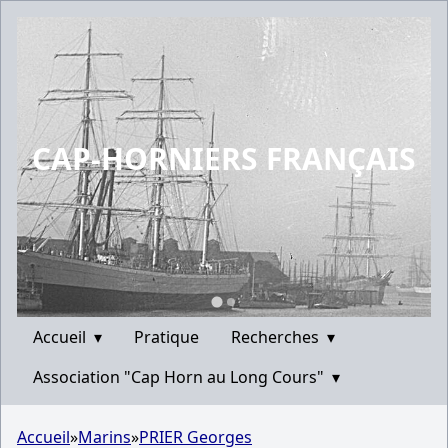
CAP-HORNIERS FRANÇAIS
Accueil
▾
Pratique
Recherches
▾
Association "Cap Horn au Long Cours"
▾
Accueil
»
Marins
»
PRIER Georges