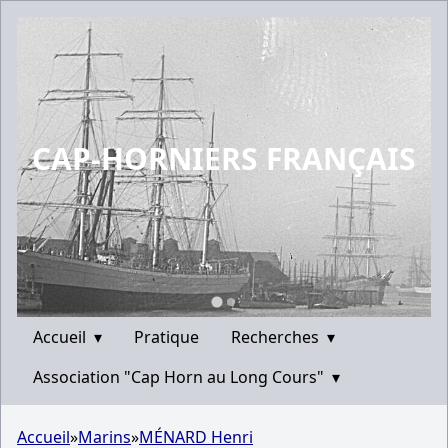
CAP-HORNIERS FRANÇAIS
Accueil
▾
Pratique
Recherches
▾
Association "Cap Horn au Long Cours"
▾
Accueil
»
Marins
»
MÉNARD Henri