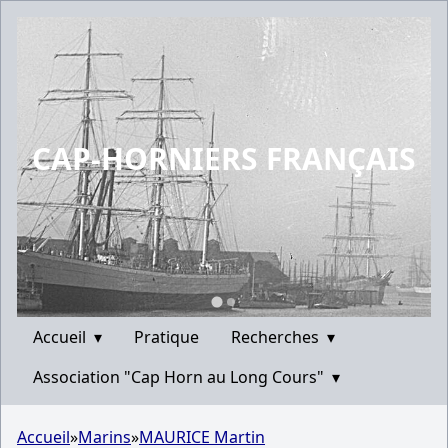
CAP-HORNIERS FRANÇAIS
Accueil
▾
Pratique
Recherches
▾
Association "Cap Horn au Long Cours"
▾
Accueil
»
Marins
»
MAURICE Martin