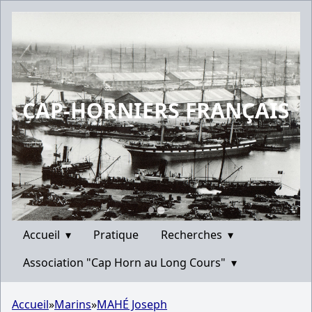
CAP-HORNIERS FRANÇAIS
Accueil
▾
Pratique
Recherches
▾
Association "Cap Horn au Long Cours"
▾
Accueil
»
Marins
»
MAHÉ Joseph