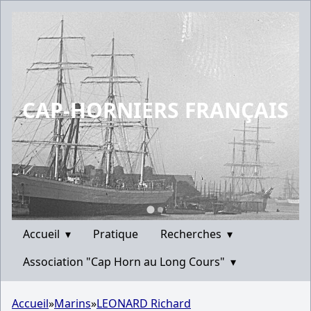
CAP-HORNIERS FRANÇAIS
Accueil
▾
Pratique
Recherches
▾
Association "Cap Horn au Long Cours"
▾
Accueil
»
Marins
»
LEONARD Richard