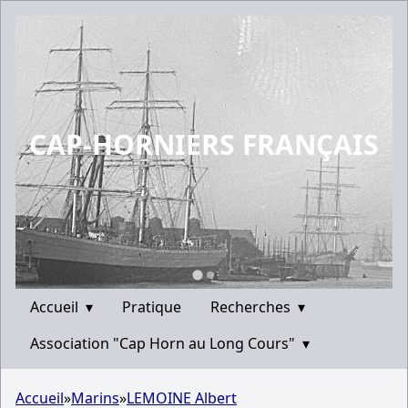
CAP-HORNIERS FRANÇAIS
Accueil
▾
Pratique
Recherches
▾
Association "Cap Horn au Long Cours"
▾
Accueil
»
Marins
»
LEMOINE Albert